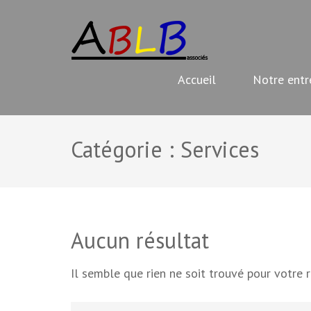
Aller
ABLB
au
Travaux de rénovation
contenu
(Pressez
Accueil
Notre entr
Entrée)
Catégorie :
Services
Aucun résultat
Il semble que rien ne soit trouvé pour votre 
Rechercher :