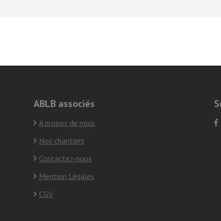
ABLB associés
S
A propos de nous
Nos chantiers
Contactez-nous
Mention Légales
CGV