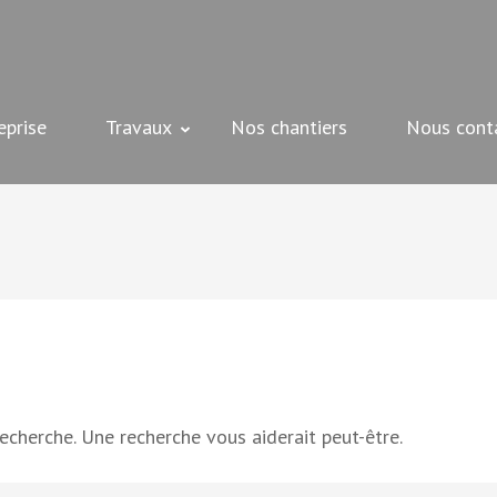
 peinture, plâtrerie et bien d'autres – Beziers
eprise
Travaux
Nos chantiers
Nous cont
recherche. Une recherche vous aiderait peut-être.