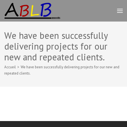
Aller
au
ABLB
Travaux de rénovation peinture,
contenu
plâtrerie et bien d'autres –
(Pressez
Beziers
Entrée)
We have been successfully
delivering projects for our
new and repeated clients.
Accueil
>
We have been successfully delivering projects for our new and
repeated clients.