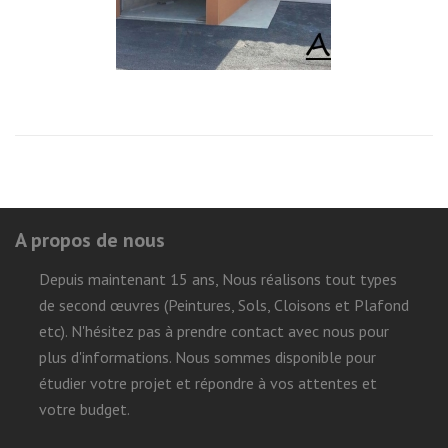
A propos de nous
Depuis maintenant 15 ans, Nous réalisons tout types
de second œuvres (Peintures, Sols, Cloisons et Plafond
etc). N'hésitez pas à prendre contact avec nous pour
plus d'informations. Nous sommes disponible pour
étudier votre projet et répondre à vos attentes et
votre budget.