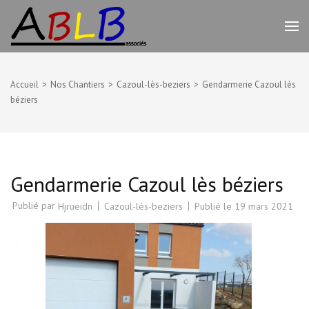
Aller
au
ABLB
Travaux de rénovation peinture,
contenu
plâtrerie et bien d'autres –
(Pressez
Beziers
Entrée)
Accueil
>
Nos Chantiers
>
Cazoul-lès-beziers
>
Gendarmerie Cazoul lès
béziers
Gendarmerie Cazoul lès béziers
Publié par
Cazoul-lès-beziers
Publié le
19 mars 2021
Hjrueidn