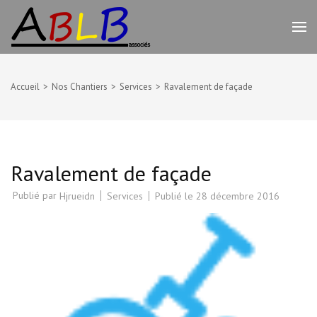
Aller
au
ABLB
Travaux de rénovation peinture,
contenu
plâtrerie et bien d'autres –
(Pressez
Beziers
Entrée)
Accueil
>
Nos Chantiers
>
Services
>
Ravalement de façade
Ravalement de façade
Publié par
Services
Publié le
28 décembre 2016
Hjrueidn