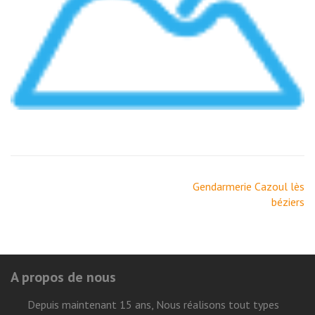
Navigation
Gendarmerie Cazoul lès
de
béziers
l’article
A propos de nous
Depuis maintenant 15 ans, Nous réalisons tout types